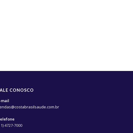
FALE CONOSCO
-mail
endas@costabrasilsaude.com.br
elefone
11) 4727-7000