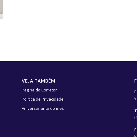
VEJA TAMBÉM
Pagina do Corretor
E
v
Política de Privacidade
Aniversariante do mês
T
(
E
R