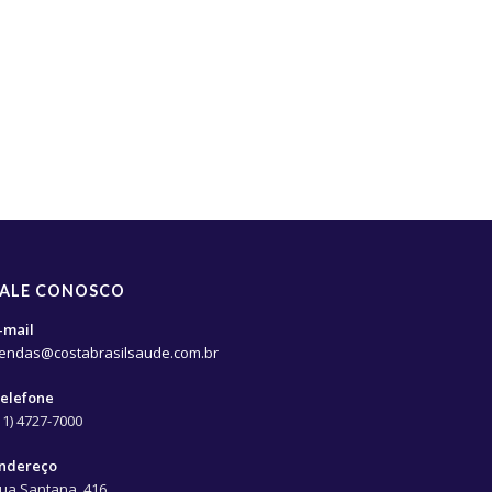
FALE CONOSCO
-mail
endas@costabrasilsaude.com.br
elefone
11) 4727-7000
ndereço
ua Santana, 416