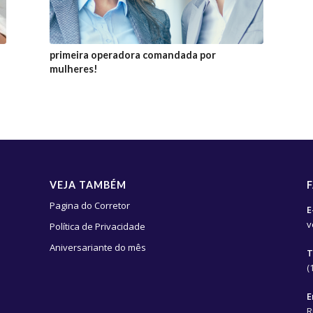
primeira operadora comandada por
mulheres!
VEJA TAMBÉM
Pagina do Corretor
E
v
Política de Privacidade
Aniversariante do mês
T
(
E
R