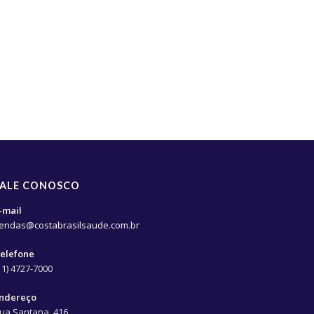
FALE CONOSCO
-mail
endas@costabrasilsaude.com.br
elefone
11) 4727-7000
ndereço
ua Santana, 416