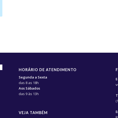
HORÁRIO DE ATENDIMENTO
Segunda a Sexta
E
das 8 as 18h
v
Aos Sábados
das 9 às 13h
T
(
E
VEJA TAMBÉM
R