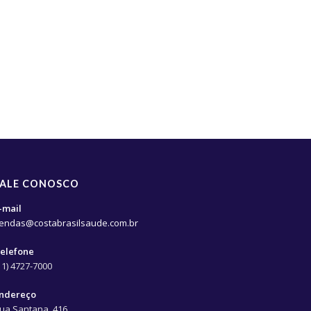
FALE CONOSCO
-mail
endas@costabrasilsaude.com.br
elefone
11) 4727-7000
ndereço
ua Santana, 416