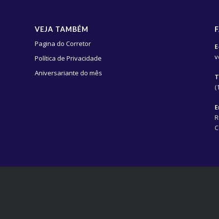
VEJA TAMBÉM
Pagina do Corretor
E
v
Política de Privacidade
Aniversariante do mês
T
(
E
R
C