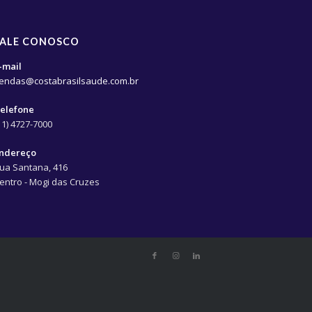
FALE CONOSCO
-mail
endas@costabrasilsaude.com.br
elefone
11) 4727-7000
ndereço
ua Santana, 416
entro - Mogi das Cruzes