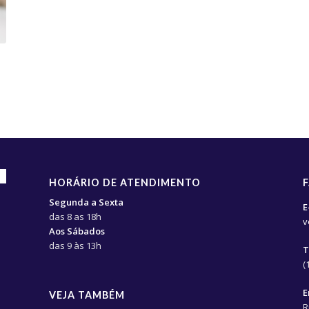
HORÁRIO DE ATENDIMENTO
Segunda a Sexta
E
das 8 as 18h
v
Aos Sábados
das 9 às 13h
T
(
E
VEJA TAMBÉM
R