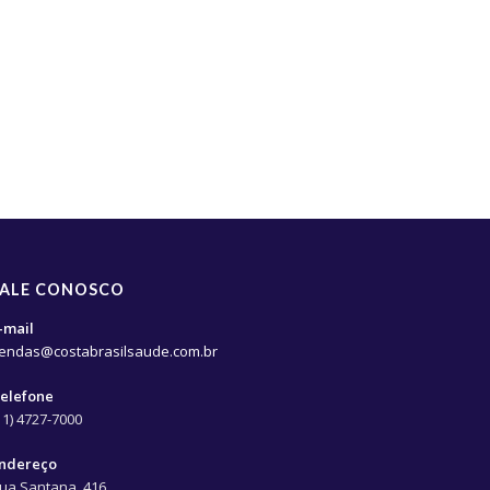
FALE CONOSCO
-mail
endas@costabrasilsaude.com.br
elefone
11) 4727-7000
ndereço
ua Santana, 416