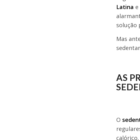
Latina
e
alarman
solução 
Mas ante
sedenta
AS P
SEDE
O
seden
regulare
calórico,