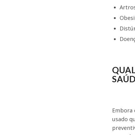
Artro
Obesi
Distú
Doenç
QUAL
SAÚD
Embora o
usado qu
preventi