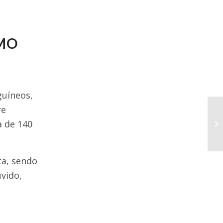
SMO
guíneos,
re
 de 140
ta, sendo
uvido,