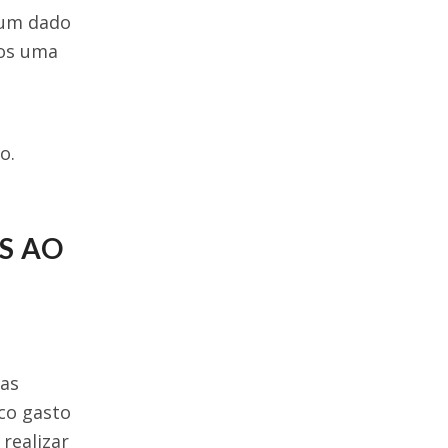
 um dado
mos uma
o.
S AO
cas
co gasto
 realizar