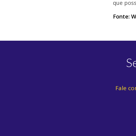
que poss
Fonte:
W
S
Fale co