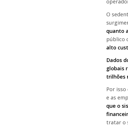
operador
O sedent
surgimen
quanto a
público 
alto cus
Dados d
globais 
trilhões
n
Por isso
e as emp
que o si
financei
tratar o