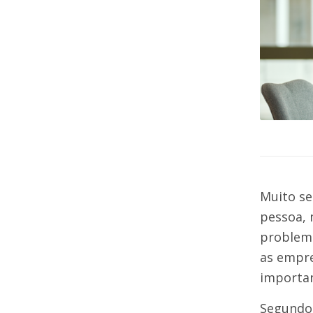
Muito se
pessoa, 
problema
as empre
importan
Segundo 