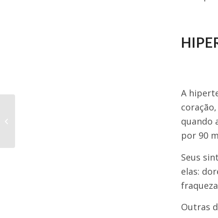
HIPE
A hipert
coração,
Qualicorp oferece
atendimento
quando a
multicanal para
por 90 
clientes
Seus sin
elas: do
fraqueza
Outras d