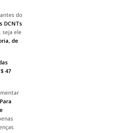
antes do
as DCNTs
, seja ele
ria, de
das
$ 47
lementar
Para
e
penas
oenças