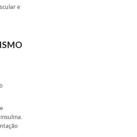
scular e
RISMO
o
ue
insulina.
entação