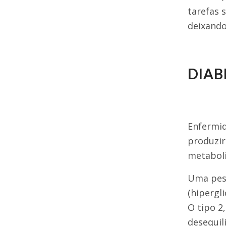
tarefas 
deixando
DIAB
Enfermid
produzir
metaboli
Uma pess
(hipergl
O tipo 2
desequil