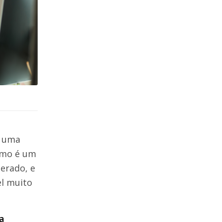
e uma
smo é um
erado, e
l muito
a