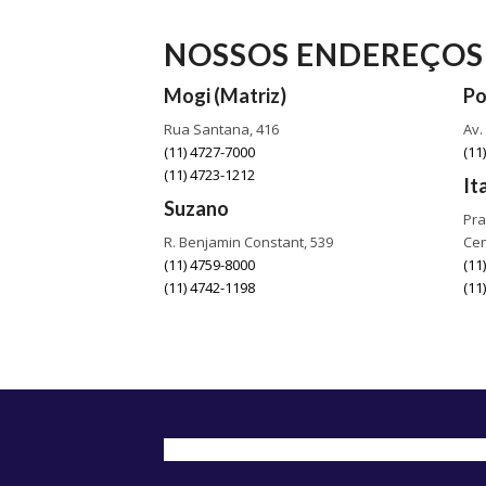
NOSSOS ENDEREÇOS
Mogi (Matriz)
P
Rua Santana, 416
Av.
(11) 4727-7000
(11
(11) 4723-1212
It
Suzano
Pra
R. Benjamin Constant, 539
Cen
(11) 4759-8000
(11
(11) 4742-1198
(11