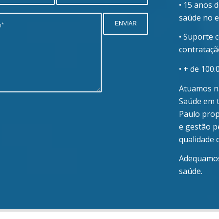
• 15 anos 
saúde no e
• Suporte 
contrataçã
• + de 100.
Atuamos na
Saúde em 
Paulo prop
e gestão p
qualidade d
Adequamos 
saúde.