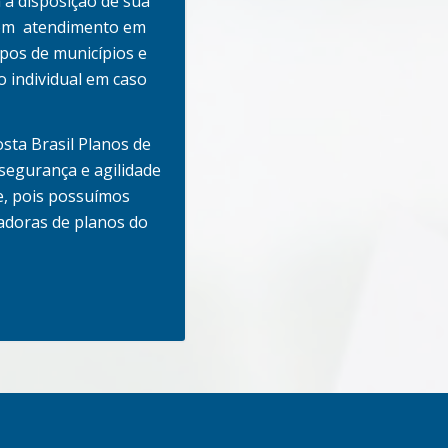
 a disposição de sua
com atendimento em
upos de municípios e
 individual em caso
sta Brasil Planos de
segurança e agilidade
e, pois possuímos
radoras de planos do