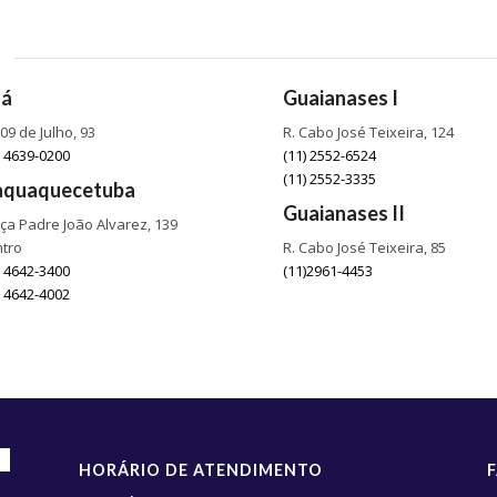
oá
Guaianases I
 09 de Julho, 93
R. Cabo José Teixeira, 124
) 4639-0200
(11) 2552-6524
(11) 2552-3335
aquaquecetuba
Guaianases II
ça Padre João Alvarez, 139
tro
R. Cabo José Teixeira, 85
) 4642-3400
(11)2961-4453
) 4642-4002
HORÁRIO DE ATENDIMENTO