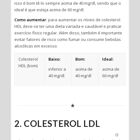
isso é bom tê-lo sempre acima de 40 mg/dl, sendo que o
ideal é que esteja acima de 60 mg/dl.
Como aumentar
: para aumentar os níveis de colesterol
HDL deve-se ter uma dieta variada e saudável e praticar
exercício físico regular. Além disso, também é importante
evitar fatores de risco como fumar ou consumir bebidas
alcoólicas em excesso.
Colesterol
Baixo:
Bom:
Ideal:
HDL (bom)
inferior a
acima de
acima de
40 mg/dl
40 mg/dl
60 mg/dl
2. COLESTEROL LDL
O