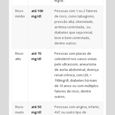
mg/dl..
Risco
até 100
Pessoas com 1 ou 2 fatores
médio
mg/dl
de risco, como tabagismo,
pressão alta, obesidade,
arritmia controlada, ou
diabetes que seja inicial,
leve e bem controlado,
dentre outros.
Risco
até 70
Pessoas com placas de
alto
mg/dl
colesterol nos vasos vistas
pelo ultrassom, aneurisma
de aorta abdominal, doença
renal crônica, com LDL >
190mg/dl, diabetes há mais
de 10 anos ou com múltiplos
fatores de risco, dentre
outros.
Risco
até 50
Pessoas com angina, infarto,
muito
mg/dl
AVC ou outro tipo de