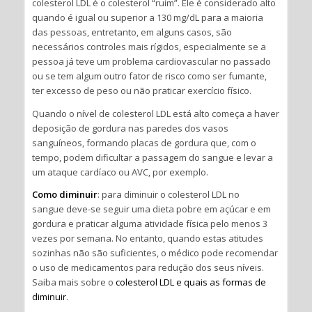
colesterol LDL é o colesterol “ruim”. Ele é considerado alto
quando é igual ou superior a 130 mg/dL para a maioria
das pessoas, entretanto, em alguns casos, são
necessários controles mais rígidos, especialmente se a
pessoa já teve um problema cardiovascular no passado
ou se tem algum outro fator de risco como ser fumante,
ter excesso de peso ou não praticar exercício físico.
Quando o nível de colesterol LDL está alto começa a haver
deposição de gordura nas paredes dos vasos
sanguíneos, formando placas de gordura que, com o
tempo, podem dificultar a passagem do sangue e levar a
um ataque cardíaco ou AVC, por exemplo.
Como diminuir
: para diminuir o colesterol LDL no
sangue deve-se seguir uma dieta pobre em açúcar e em
gordura e praticar alguma atividade física pelo menos 3
vezes por semana. No entanto, quando estas atitudes
sozinhas não são suficientes, o médico pode recomendar
o uso de medicamentos para redução dos seus níveis.
Saiba mais sobre o
colesterol LDL e quais as formas de
diminuir
.