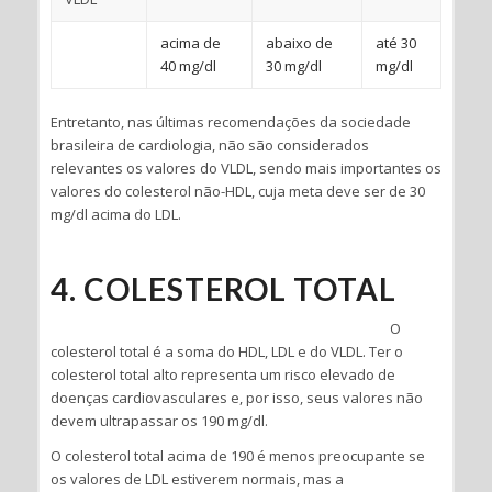
acima de
abaixo de
até 30
40 mg/dl
30 mg/dl
mg/dl
Entretanto, nas últimas recomendações da sociedade
brasileira de cardiologia, não são considerados
relevantes os valores do VLDL, sendo mais importantes os
valores do colesterol não-HDL, cuja meta deve ser de 30
mg/dl acima do LDL.
4. COLESTEROL TOTAL
O
colesterol total é a soma do HDL, LDL e do VLDL. Ter o
colesterol total alto representa um risco elevado de
doenças cardiovasculares e, por isso, seus valores não
devem ultrapassar os 190 mg/dl.
O colesterol total acima de 190 é menos preocupante se
os valores de LDL estiverem normais, mas a